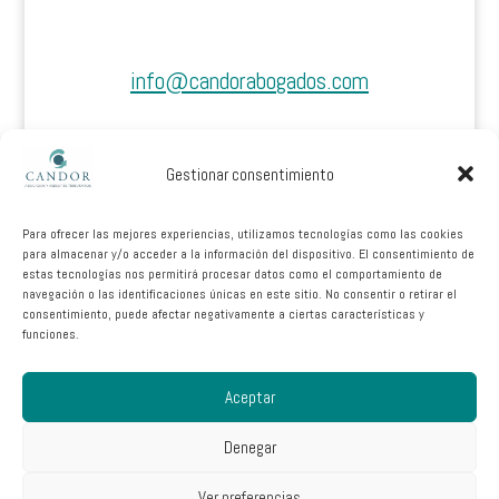
info@candorabogados.com
+34 630271254
Gestionar consentimiento
@candor_abogados
Para ofrecer las mejores experiencias, utilizamos tecnologías como las cookies
Calle Ribera del Muelle Nº4, 1ª Planta, Oficina
para almacenar y/o acceder a la información del dispositivo. El consentimiento de
6
estas tecnologías nos permitirá procesar datos como el comportamiento de
navegación o las identificaciones únicas en este sitio. No consentir o retirar el
11510 Puerto Real, Cádiz
consentimiento, puede afectar negativamente a ciertas características y
funciones.
Textos legales
Aceptar
Denegar
Ver preferencias