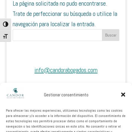
La página solicitada no pudo encontrarse.
Trate de perfeccionar su búsqueda o utilice la
navegación para localizar la entrada.
Alternar alto contraste
Buscar
Alternar tamaño de letra
info@candorabogados.com
+34 630271254
Gestionar consentimiento
@candor_abogados
Para ofrecer las mejores experiencias, utilizamos tecnologías como las cookies
Calle Ribera del Muelle Nº4, 1ª Planta, Oficina
para almacenar y/o acceder a la información del dispositivo. El consentimiento de
6
estas tecnologías nos permitirá procesar datos como el comportamiento de
navegación o las identificaciones únicas en este sitio. No consentir o retirar el
11510 Puerto Real, Cádiz
consentimiento, puede afectar negativamente a ciertas características y